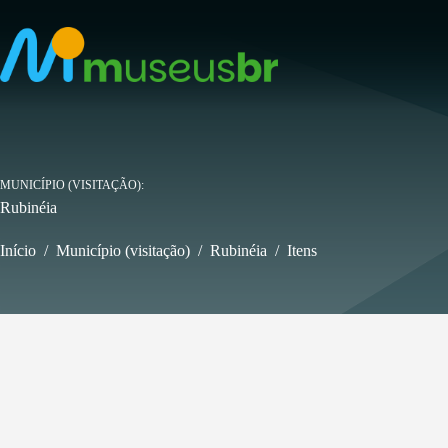
Pular
para
o
conteúdo
MUNICÍPIO (VISITAÇÃO)
Rubinéia
Início
/
Município (visitação)
/
Rubinéia
/
Itens