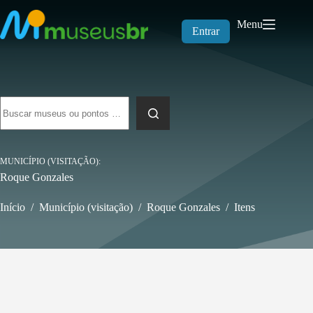
Pular
para
Menu
o
Entrar
conteúdo
Sem
resultados
MUNICÍPIO (VISITAÇÃO)
Roque Gonzales
Início
/
Município (visitação)
/
Roque Gonzales
/
Itens