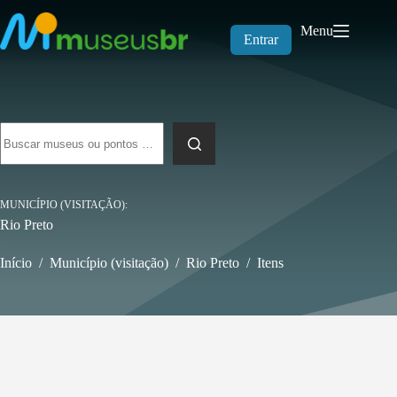
Pular
para
Menu
o
Entrar
conteúdo
Sem
resultados
MUNICÍPIO (VISITAÇÃO)
Rio Preto
Início
/
Município (visitação)
/
Rio Preto
/
Itens