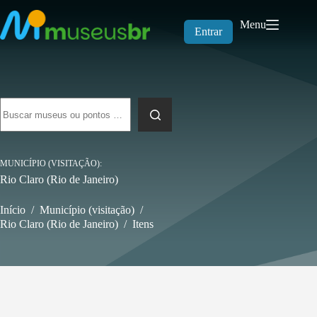
Pular
para
Menu
o
Entrar
conteúdo
Sem
resultados
MUNICÍPIO (VISITAÇÃO)
Rio Claro (Rio de Janeiro)
Início
/
Município (visitação)
/
Rio Claro (Rio de Janeiro)
/
Itens