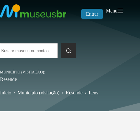
Pular
para
Menu
o
Entrar
conteúdo
Sem
resultados
MUNICÍPIO (VISITAÇÃO)
Resende
Início
/
Município (visitação)
/
Resende
/
Itens