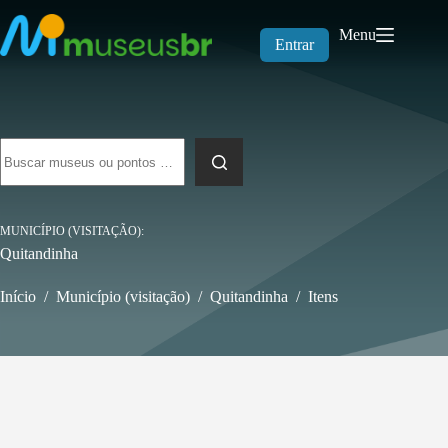
Pular
para
Menu
o
Entrar
conteúdo
Sem
resultados
MUNICÍPIO (VISITAÇÃO)
Quitandinha
Início
/
Município (visitação)
/
Quitandinha
/
Itens