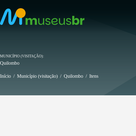
Pular
para
o
conteúdo
MUNICÍPIO (VISITAÇÃO)
Quilombo
Início
/
Município (visitação)
/
Quilombo
/
Itens