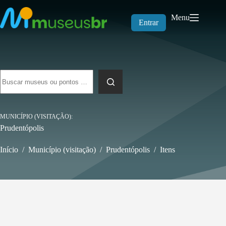
Pular
para
Menu
o
Entrar
conteúdo
Sem
resultados
MUNICÍPIO (VISITAÇÃO)
Prudentópolis
Início
/
Município (visitação)
/
Prudentópolis
/
Itens