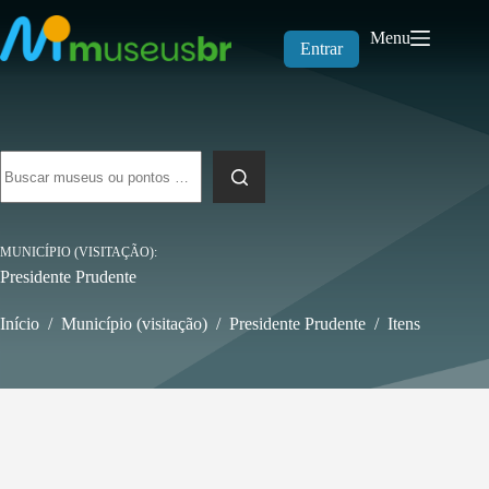
Pular
para
Menu
o
Entrar
conteúdo
Sem
resultados
MUNICÍPIO (VISITAÇÃO)
Presidente Prudente
Início
/
Município (visitação)
/
Presidente Prudente
/
Itens