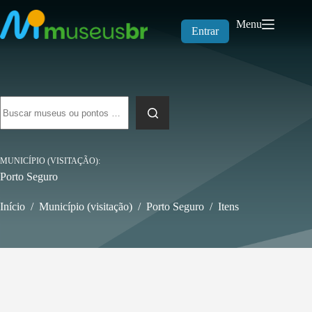
Pular
para
Menu
o
Entrar
conteúdo
Sem
resultados
MUNICÍPIO (VISITAÇÃO)
Porto Seguro
Início
/
Município (visitação)
/
Porto Seguro
/
Itens