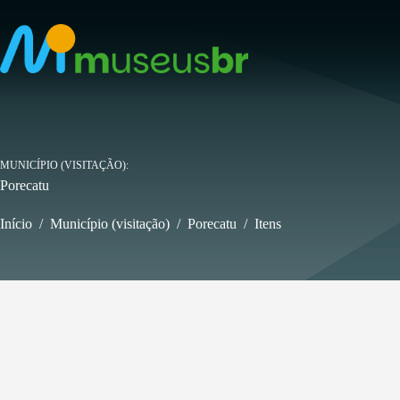
Pular
para
o
conteúdo
MUNICÍPIO (VISITAÇÃO)
Porecatu
Início
/
Município (visitação)
/
Porecatu
/
Itens