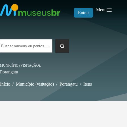
Pular
para
Menu
o
Entrar
conteúdo
Sem
resultados
MUNICÍPIO (VISITAÇÃO)
Porangatu
Início
/
Município (visitação)
/
Porangatu
/
Itens