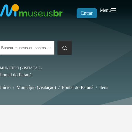
Pular
para
Menu
o
Entrar
conteúdo
Sem
resultados
MUNICÍPIO (VISITAÇÃO)
Pontal do Paraná
Início
/
Município (visitação)
/
Pontal do Paraná
/
Itens