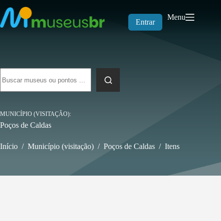
Pular
para
Menu
o
Entrar
conteúdo
Sem
resultados
MUNICÍPIO (VISITAÇÃO)
Poços de Caldas
Início
/
Município (visitação)
/
Poços de Caldas
/
Itens