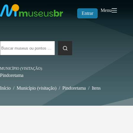
Pular
para
Menu
o
Entrar
conteúdo
Sem
resultados
MUNICÍPIO (VISITAÇÃO)
Pindoretama
Início
/
Município (visitação)
/
Pindoretama
/
Itens