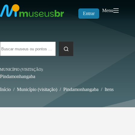
Pular
para
Menu
o
Entrar
conteúdo
Sem
resultados
MUNICÍPIO (VISITAÇÃO)
Pindamonhangaba
Início
/
Município (visitação)
/
Pindamonhangaba
/
Itens