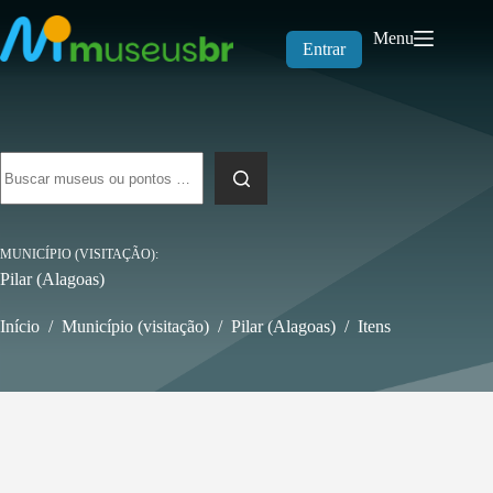
Pular
para
Menu
o
Entrar
conteúdo
Sem
resultados
MUNICÍPIO (VISITAÇÃO)
Pilar (Alagoas)
Início
/
Município (visitação)
/
Pilar (Alagoas)
/
Itens