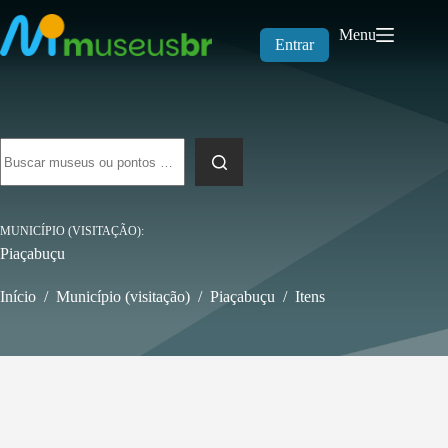
Pular
para
Menu
o
Entrar
conteúdo
Sem
resultados
MUNICÍPIO (VISITAÇÃO)
Piaçabuçu
Início
/
Município (visitação)
/
Piaçabuçu
/
Itens