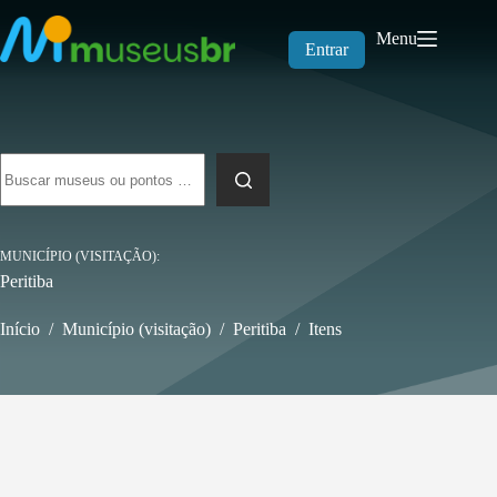
Pular
para
Menu
o
Entrar
conteúdo
Sem
resultados
MUNICÍPIO (VISITAÇÃO)
Peritiba
Início
/
Município (visitação)
/
Peritiba
/
Itens