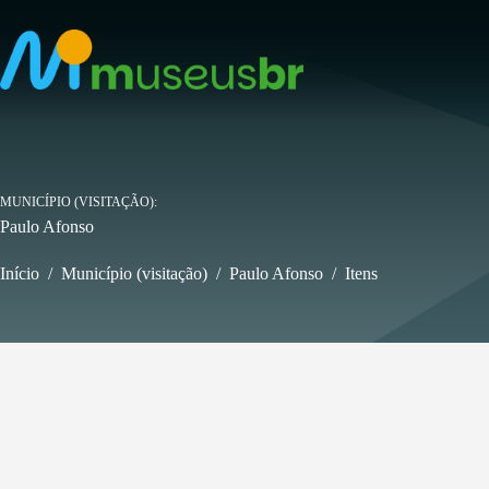
Pular
para
o
conteúdo
MUNICÍPIO (VISITAÇÃO)
Paulo Afonso
Início
/
Município (visitação)
/
Paulo Afonso
/
Itens