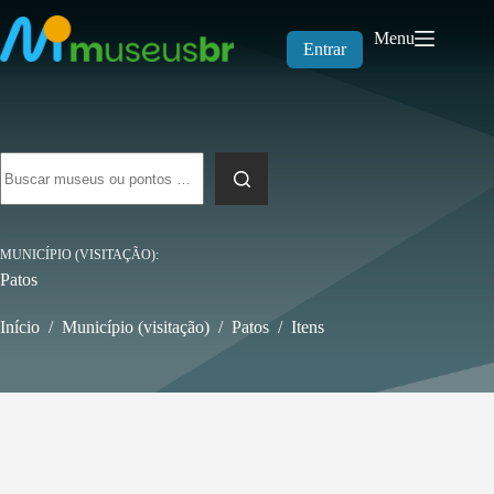
Pular
para
Menu
o
Entrar
conteúdo
Sem
resultados
MUNICÍPIO (VISITAÇÃO)
Patos
Início
/
Município (visitação)
/
Patos
/
Itens