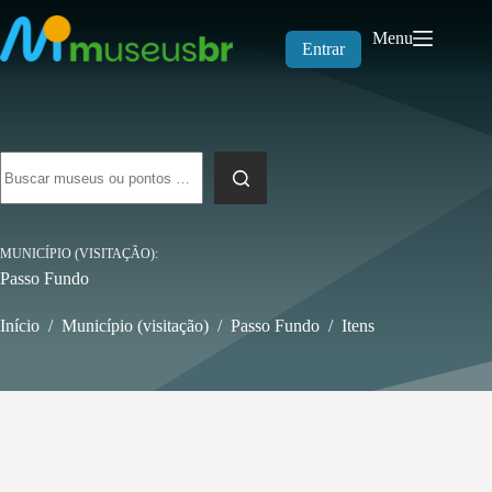
Pular
para
Menu
o
Entrar
conteúdo
Sem
resultados
MUNICÍPIO (VISITAÇÃO)
Passo Fundo
Início
/
Município (visitação)
/
Passo Fundo
/
Itens