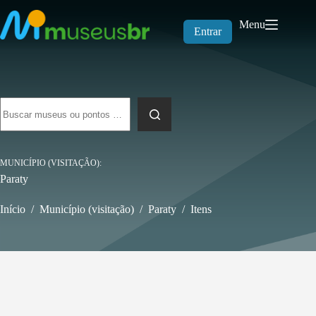
Pular
para
Menu
o
Entrar
conteúdo
Sem
resultados
MUNICÍPIO (VISITAÇÃO)
Paraty
Início
/
Município (visitação)
/
Paraty
/
Itens