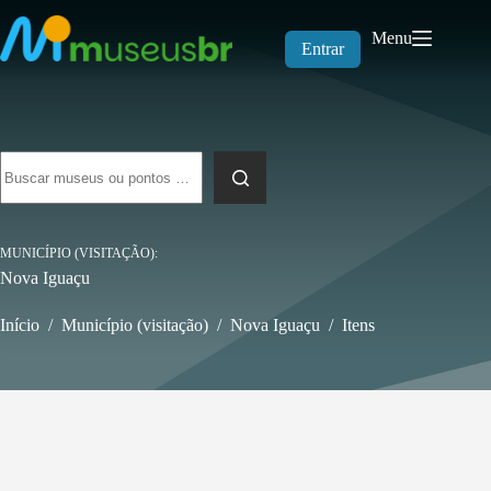
Pular
para
Menu
o
Entrar
conteúdo
Sem
resultados
MUNICÍPIO (VISITAÇÃO)
Nova Iguaçu
Início
/
Município (visitação)
/
Nova Iguaçu
/
Itens