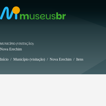
Pular
para
o
conteúdo
MUNICÍPIO (VISITAÇÃO)
Nova Erechim
Início
/
Município (visitação)
/
Nova Erechim
/
Itens