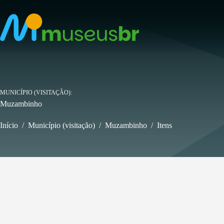
Pular
para
o
conteúdo
MUNICÍPIO (VISITAÇÃO)
Muzambinho
Início
/
Município (visitação)
/
Muzambinho
/
Itens