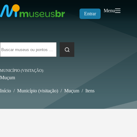
Pular
para
Menu
o
Entrar
conteúdo
Sem
resultados
MUNICÍPIO (VISITAÇÃO)
Muçum
Início
/
Município (visitação)
/
Muçum
/
Itens