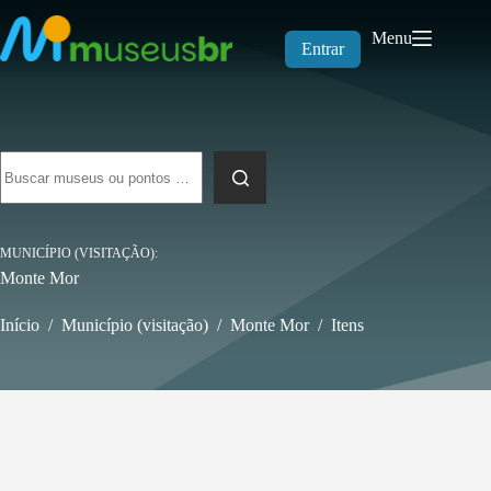
Pular
para
Menu
o
Entrar
conteúdo
Sem
resultados
MUNICÍPIO (VISITAÇÃO)
Monte Mor
Início
/
Município (visitação)
/
Monte Mor
/
Itens