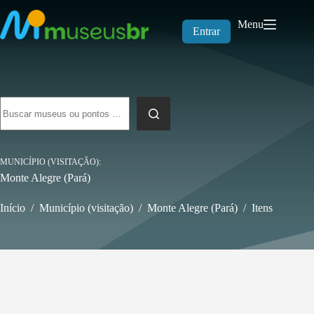
Pular
para
Menu
o
Entrar
conteúdo
Sem
resultados
MUNICÍPIO (VISITAÇÃO)
Monte Alegre (Pará)
Início
/
Município (visitação)
/
Monte Alegre (Pará)
/
Itens