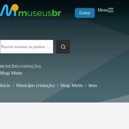
Pular
para
Menu
o
Entrar
conteúdo
Sem
resultados
MUNICÍPIO (VISITAÇÃO)
Mogi Mirim
Início
/
Município (visitação)
/
Mogi Mirim
/
Itens