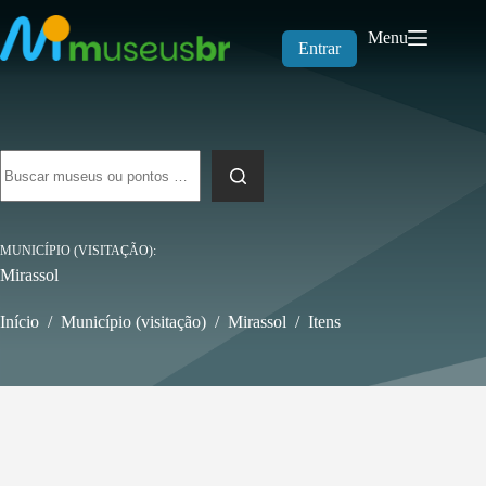
Pular
para
Menu
o
Entrar
conteúdo
Sem
resultados
MUNICÍPIO (VISITAÇÃO)
Mirassol
Início
/
Município (visitação)
/
Mirassol
/
Itens