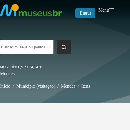
Pular
para
Menu
o
Entrar
conteúdo
Sem
resultados
MUNICÍPIO (VISITAÇÃO)
Mendes
Início
/
Município (visitação)
/
Mendes
/
Itens