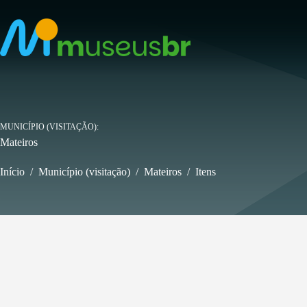
Pular
para
o
conteúdo
MUNICÍPIO (VISITAÇÃO)
Mateiros
Início
/
Município (visitação)
/
Mateiros
/
Itens