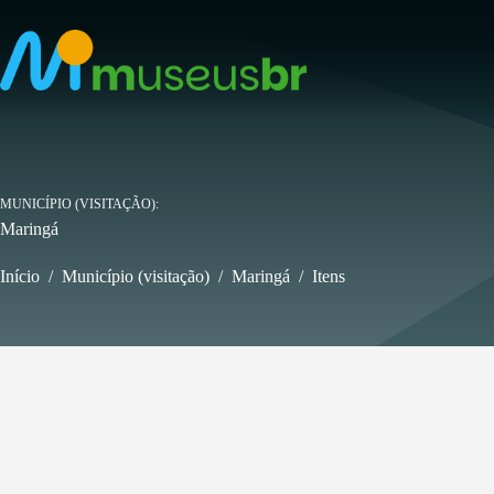
Pular
para
o
conteúdo
MUNICÍPIO (VISITAÇÃO)
Maringá
Início
/
Município (visitação)
/
Maringá
/
Itens