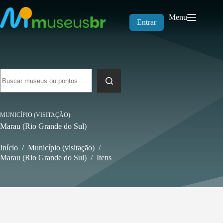
Pular
para
Menu
o
Entrar
conteúdo
Sem
resultados
MUNICÍPIO (VISITAÇÃO)
Marau (Rio Grande do Sul)
Início
/
Município (visitação)
/
Marau (Rio Grande do Sul)
/
Itens