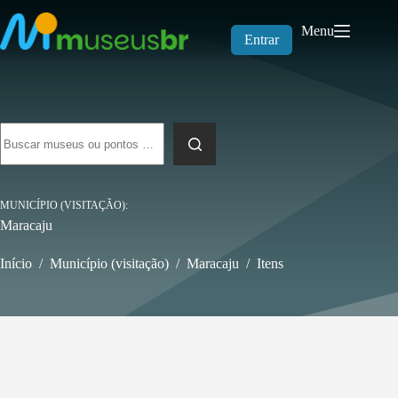
Pular
para
Menu
o
Entrar
conteúdo
Sem
resultados
MUNICÍPIO (VISITAÇÃO)
Maracaju
Início
/
Município (visitação)
/
Maracaju
/
Itens