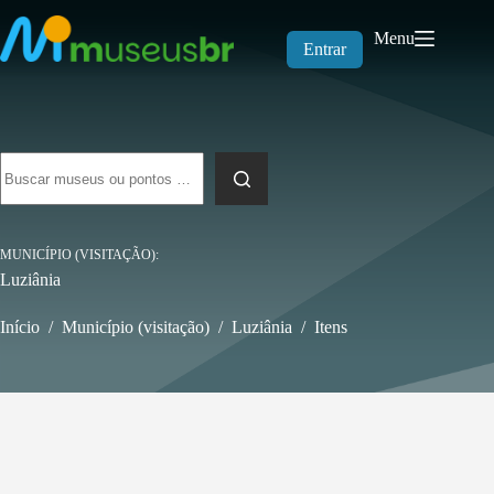
Pular
para
Menu
o
Entrar
conteúdo
Sem
resultados
MUNICÍPIO (VISITAÇÃO)
Luziânia
Início
/
Município (visitação)
/
Luziânia
/
Itens