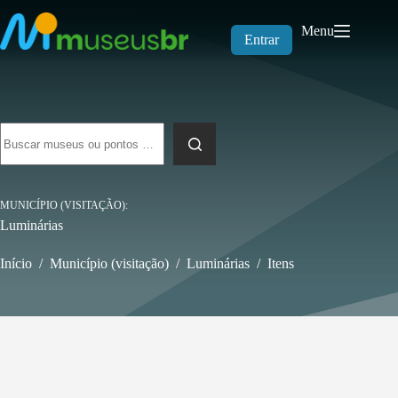
Pular
para
Menu
o
Entrar
conteúdo
Sem
resultados
MUNICÍPIO (VISITAÇÃO)
Luminárias
Início
/
Município (visitação)
/
Luminárias
/
Itens