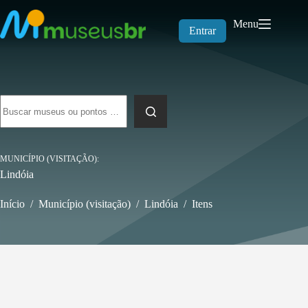
Pular
para
Menu
o
Entrar
conteúdo
Sem
resultados
MUNICÍPIO (VISITAÇÃO)
Lindóia
Início
/
Município (visitação)
/
Lindóia
/
Itens