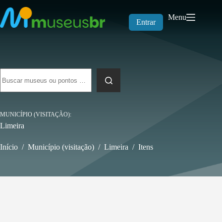
Pular
para
Menu
o
Entrar
conteúdo
Sem
resultados
MUNICÍPIO (VISITAÇÃO)
Limeira
Início
/
Município (visitação)
/
Limeira
/
Itens