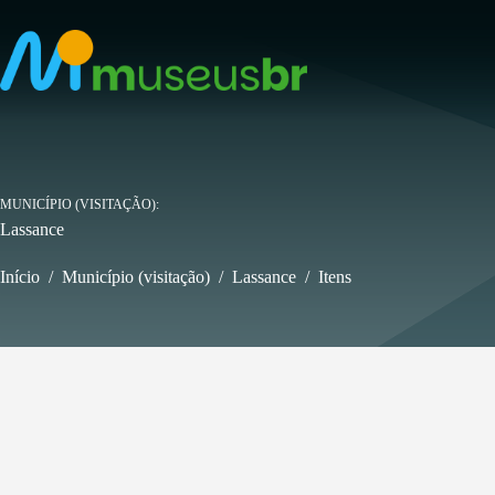
Pular
para
o
conteúdo
MUNICÍPIO (VISITAÇÃO)
Lassance
Início
/
Município (visitação)
/
Lassance
/
Itens