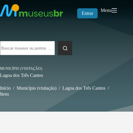
Pular
para
Menu
o
Entrar
conteúdo
Sem
resultados
MUNICÍPIO (VISITAÇÃO)
Lagoa dos Três Cantos
Início
/
Município (visitação)
/
Lagoa dos Três Cantos
/
Itens