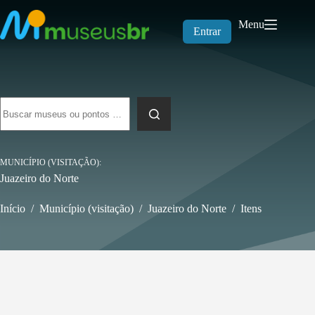
Pular
para
Menu
o
Entrar
conteúdo
Sem
resultados
MUNICÍPIO (VISITAÇÃO)
Juazeiro do Norte
Início
/
Município (visitação)
/
Juazeiro do Norte
/
Itens