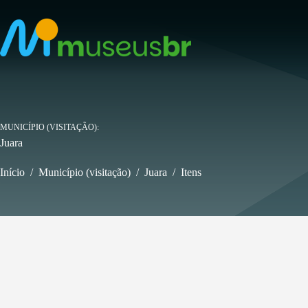
Pular
para
o
conteúdo
MUNICÍPIO (VISITAÇÃO)
Juara
Início
/
Município (visitação)
/
Juara
/
Itens