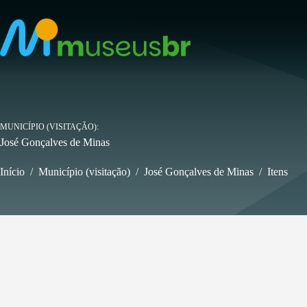
Pular
para
o
conteúdo
MUNICÍPIO (VISITAÇÃO)
José Gonçalves de Minas
Início
/
Município (visitação)
/
José Gonçalves de Minas
/
Itens