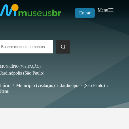
Pular
para
Menu
o
Entrar
conteúdo
Sem
resultados
MUNICÍPIO (VISITAÇÃO)
Jardinópolis (São Paulo)
Início
/
Município (visitação)
/
Jardinópolis (São Paulo)
/
Itens