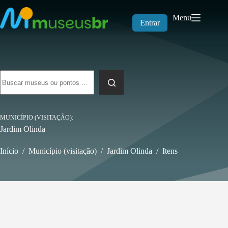
Pular
para
Menu
o
Entrar
conteúdo
Sem
resultados
MUNICÍPIO (VISITAÇÃO)
Jardim Olinda
Início
/
Município (visitação)
/
Jardim Olinda
/
Itens