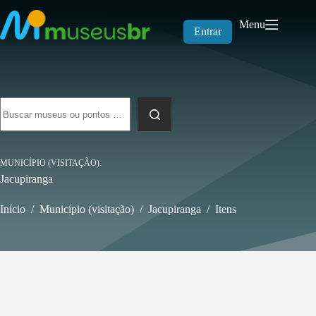
Pular
para
Menu
o
Entrar
conteúdo
Sem
resultados
MUNICÍPIO (VISITAÇÃO)
Jacupiranga
Início
/
Município (visitação)
/
Jacupiranga
/
Itens