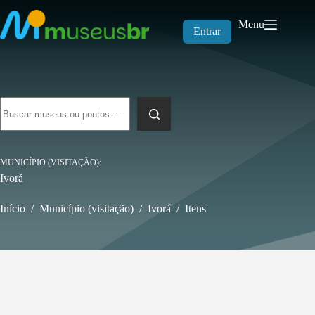
Pular
para
Menu
o
Entrar
conteúdo
Sem
resultados
MUNICÍPIO (VISITAÇÃO)
Ivorá
Início
/
Município (visitação)
/
Ivorá
/
Itens