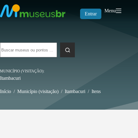
Pular
para
Menu
o
Entrar
conteúdo
Sem
resultados
MUNICÍPIO (VISITAÇÃO)
Itambacuri
Início
/
Município (visitação)
/
Itambacuri
/
Itens